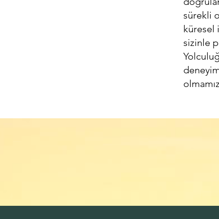
doğrula
sürekli 
küresel 
sizinle 
Yolculuğ
deneyimi
olmamıza