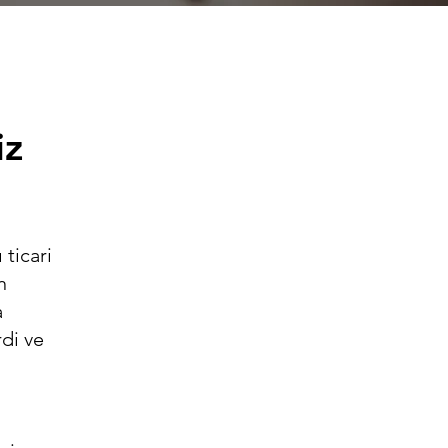
iz
 ticari
n
a
di ve