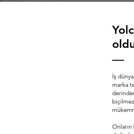
Yol
oldu
İş dünya
marka te
derinden
biçilmez
mükemme
Onların 