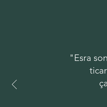
"Esra son
tica
ç