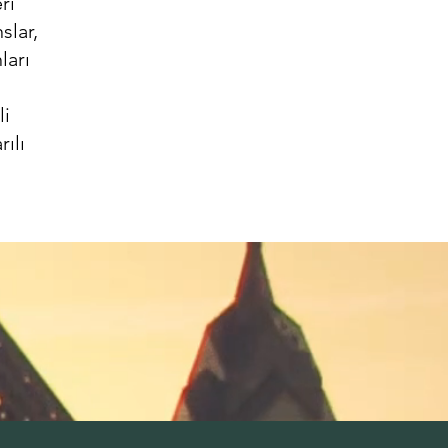
ri
slar,
ları
li
ılı