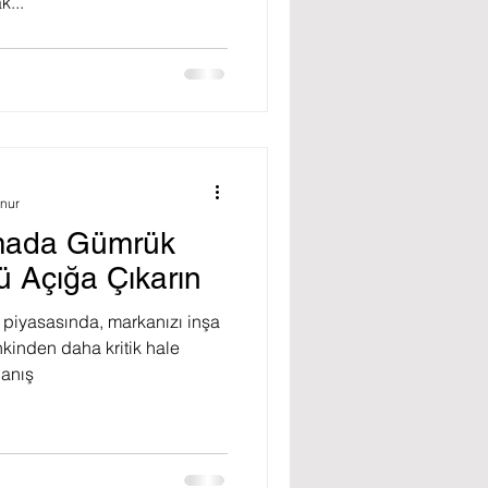
k...
unur
mada Gümrük
 Açığa Çıkarın
piyasasında, markanızı inşa
inden daha kritik hale
Danış