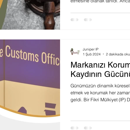
etmesine olanak tanıdı. Anca
Juniper IP
1 Şub 2024
2 dakikada ok
Markanızı Koru
Kaydının Gücünü
Günümüzün dinamik küresel 
etmek ve korumak her zamank
geldi. Bir Fikri Mülkiyet (IP) 