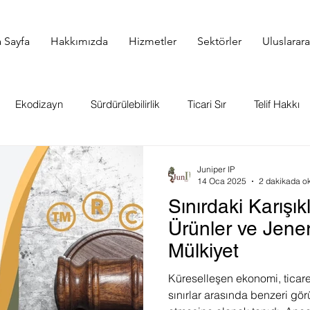
 Sayfa
Hakkımızda
Hizmetler
Sektörler
Uluslarar
Ekodizayn
Sürdürülebilirlik
Ticari Sır
Telif Hakkı
 Hakları
Fikri Mülkiyet
Gümrük Kaydı
Örnek Vaka İn
Juniper IP
14 Oca 2025
2 dakikada o
Sınırdaki Karışık
a Hakkı
Gündem
Juniper IP Sözlük
Strateji
KKT
Ürünler ve Jeneri
Mülkiyet
Küreselleşen ekonomi, ticare
sınırlar arasında benzeri gör