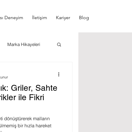
ası Deneyim
İletişim
Kariyer
Blog
Marka Hikayeleri
celemesi
kunur
lık: Griler, Sahte
C Tescil
kler ile Fikri
ti dönüştürerek malların
ülmemiş bir hızla hareket