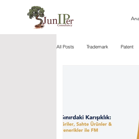
Ana
All Posts
Trademark
Patent
Yapay Zeka
Tasarım ve Ürün
Fikri Mülkiyet Haberleri
Mark