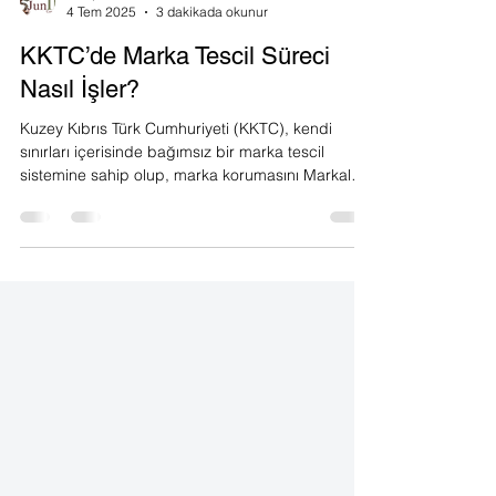
Juniper IP
4 Tem 2025
3 dakikada okunur
KKTC’de Marka Tescil Süreci
Nasıl İşler?
Kuzey Kıbrıs Türk Cumhuriyeti (KKTC), kendi
sınırları içerisinde bağımsız bir marka tescil
sistemine sahip olup, marka korumasını Markalar
Yasası (Fasıl 268) kapsamında yürütmektedir.
Türkiye’de ya da başka bir ülkede tescillenmiş bir
markanın KKTC’de herhangi bir yasal geçerliliği
bulunmadığından, bu coğrafyada ticari faaliyet
göstermek isteyen işletmelerin markalarını KKTC
nezdinde ayrıca tescil ettirmesi gerekir.