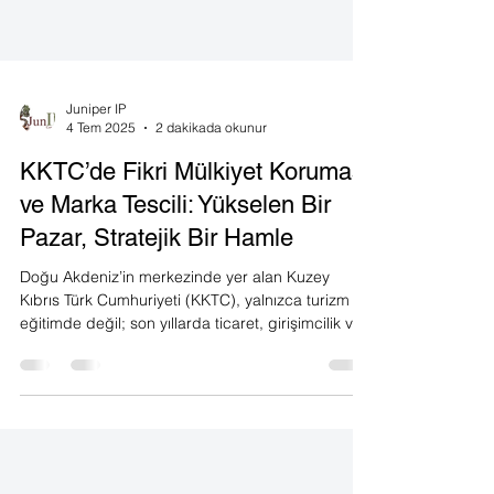
Juniper IP
4 Tem 2025
2 dakikada okunur
KKTC’de Fikri Mülkiyet Koruması
ve Marka Tescili: Yükselen Bir
Pazar, Stratejik Bir Hamle
Doğu Akdeniz’in merkezinde yer alan Kuzey
Kıbrıs Türk Cumhuriyeti (KKTC), yalnızca turizm ve
eğitimde değil; son yıllarda ticaret, girişimcilik ve
sınai mülkiyet hakları açısından da dikkat çeken
bir cazibe merkezi haline geldi.