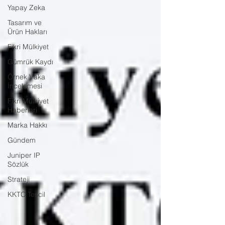
Yapay Zeka
Tasarım ve
Ürün Hakları
Fikri Mülkiyet
Gümrük Kaydı
Örnek Vaka
İncelemesi
Fikri Mülkiyet
Haberleri
Marka Hakkı
Gündem
Juniper IP
Sözlük
Strateji
KKTC Tescil