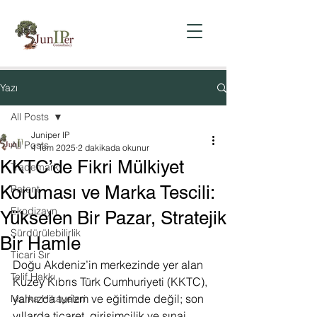
Yazı
All Posts
Juniper IP
All Posts
4 Tem 2025
2 dakikada okunur
KKTC’de Fikri Mülkiyet
Trademark
Koruması ve Marka Tescili:
Patent
Ekodizayn
Yükselen Bir Pazar, Stratejik
Sürdürülebilirlik
Bir Hamle
Ticari Sır
Doğu Akdeniz’in merkezinde yer alan 
Telif Hakkı
Kuzey Kıbrıs Türk Cumhuriyeti (KKTC), 
yalnızca turizm ve eğitimde değil; son 
Marka Hikayeleri
yıllarda ticaret, girişimcilik ve sınai 