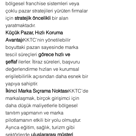
bölgesel franchise sistemleri veya 
çoklu pazar stratejileri yürüten firmalar 
için 
stratejik öncelikli
 bir alan 
yaratmaktadır.
Küçük Pazar, Hızlı Koruma 
Avantajı
KKTC’nin yönetilebilir 
boyuttaki pazarı sayesinde marka 
tescil süreçleri 
görece hızlı ve 
şeffaf
 ilerler. İtiraz süreleri, başvuru 
değerlendirme hızları ve kurumsal 
erişilebilirlik açısından daha esnek bir 
yapıya sahiptir.
İkinci Marka Sıçrama Noktası
KKTC’de 
markalaşmak, birçok girişimci için 
daha düşük maliyetlerle bölgesel 
tanıtım yapmanın ve marka 
pilotlamanın etkili bir yolu olmuştur. 
Ayrıca eğitim, sağlık, turizm gibi 
sektörlerde 
uluslararası müşteri 