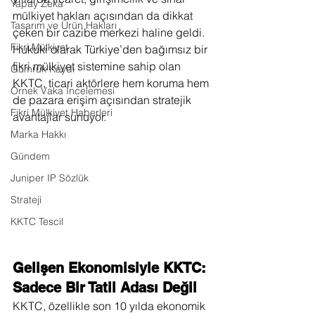
Yapay Zeka
mülkiyet hakları açısından da dikkat 
Tasarım ve Ürün Hakları
çeken bir cazibe merkezi haline geldi. 
Fikri Mülkiyet
Hukuki olarak Türkiye’den bağımsız bir 
fikri mülkiyet sistemine sahip olan 
Gümrük Kaydı
KKTC, ticari aktörlere hem koruma hem 
Örnek Vaka İncelemesi
de pazara erişim açısından stratejik 
Fikri Mülkiyet Haberleri
avantajlar sunuyor.
Marka Hakkı
Gündem
Juniper IP Sözlük
Strateji
KKTC Tescil
Gelişen Ekonomisiyle KKTC: 
Sadece Bir Tatil Adası Değil
KKTC, özellikle son 10 yılda ekonomik 