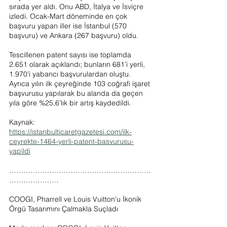
sırada yer aldı. Onu ABD, İtalya ve İsviçre 
izledi. Ocak-Mart döneminde en çok 
başvuru yapan iller ise İstanbul (570 
başvuru) ve Ankara (267 başvuru) oldu.
Tescillenen patent sayısı ise toplamda 
2.651 olarak açıklandı; bunların 681’i yerli, 
1.970’i yabancı başvurulardan oluştu. 
Ayrıca yılın ilk çeyreğinde 103 coğrafi işaret 
başvurusu yapılarak bu alanda da geçen 
yıla göre %25,6’lık bir artış kaydedildi.
Kaynak: 
https://istanbulticaretgazetesi.com/ilk-
ceyrekte-1464-yerli-patent-basvurusu-
yapildi
……………………………………………………
…………………
COOGI, Pharrell ve Louis Vuitton’u İkonik 
Örgü Tasarımını Çalmakla Suçladı