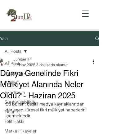
Yazı
All Posts
Juniper IP
All Posts
11 Haz 2025
3 dakikada okunur
Dünya Genelinde Fikri
Trademark
Mülkiyet Alanında Neler
Patent
Ekodizayn
Oldu? - Haziran 2025
Sürdürülebilirlik
Bu bülten, çeşitli medya kaynaklarından 
derlenen küresel fikri mülkiyet haberlerini 
Ticari Sır
içermektedir.
Telif Hakkı
Marka Hikayeleri