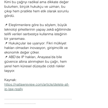
Kimi bu çağrıyı radikal ama dikkate değer 
bulurken, birçok hukukçu ve uzman, bu 
çıkışı hem pratikte hem etik olarak sorunlu 
gördü.
📌 Eleştirmenlere göre bu söylem, büyük 
teknoloji şirketlerinin yapay zekâ eğitiminde 
telifli verileri serbestçe kullanma isteğinin 
bir yansıması.
📌 Hukukçular ise uyarıyor: Fikri mülkiyet 
hakları olmadan inovasyon, girişimcilik ve 
ekonomik değer çöker.
📌 ABD’de IP hakları, Anayasa’da bile 
güvence altına alınmışken bu çağrı, hem 
yerel hem küresel düzeyde ciddi riskler 
taşıyor.
Kaynak: 
https://natlawreview.com/article/delete-all-
ip-law-really
……………………………………………………
……………………….