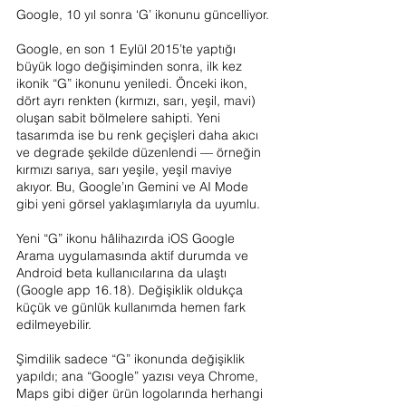
Google, 10 yıl sonra ‘G’ ikonunu güncelliyor.
Google, en son 1 Eylül 2015’te yaptığı 
büyük logo değişiminden sonra, ilk kez 
ikonik “G” ikonunu yeniledi. Önceki ikon, 
dört ayrı renkten (kırmızı, sarı, yeşil, mavi) 
oluşan sabit bölmelere sahipti. Yeni 
tasarımda ise bu renk geçişleri daha akıcı 
ve degrade şekilde düzenlendi — örneğin 
kırmızı sarıya, sarı yeşile, yeşil maviye 
akıyor. Bu, Google’ın Gemini ve AI Mode 
gibi yeni görsel yaklaşımlarıyla da uyumlu.
Yeni “G” ikonu hâlihazırda iOS Google 
Arama uygulamasında aktif durumda ve 
Android beta kullanıcılarına da ulaştı 
(Google app 16.18). Değişiklik oldukça 
küçük ve günlük kullanımda hemen fark 
edilmeyebilir.
Şimdilik sadece “G” ikonunda değişiklik 
yapıldı; ana “Google” yazısı veya Chrome, 
Maps gibi diğer ürün logolarında herhangi 