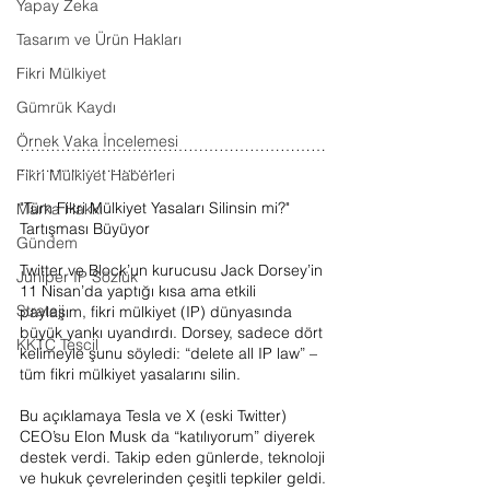
Yapay Zeka
Tasarım ve Ürün Hakları
Fikri Mülkiyet
Gümrük Kaydı
Örnek Vaka İncelemesi
……………………………………………………
………………………
Fikri Mülkiyet Haberleri
"Tüm Fikri Mülkiyet Yasaları Silinsin mi?" 
Marka Hakkı
Tartışması Büyüyor
Gündem
Twitter ve Block’un kurucusu Jack Dorsey’in 
Juniper IP Sözlük
11 Nisan’da yaptığı kısa ama etkili 
Strateji
paylaşım, fikri mülkiyet (IP) dünyasında 
büyük yankı uyandırdı. Dorsey, sadece dört 
KKTC Tescil
kelimeyle şunu söyledi: “delete all IP law” – 
tüm fikri mülkiyet yasalarını silin.
Bu açıklamaya Tesla ve X (eski Twitter) 
CEO’su Elon Musk da “katılıyorum” diyerek 
destek verdi. Takip eden günlerde, teknoloji 
ve hukuk çevrelerinden çeşitli tepkiler geldi. 