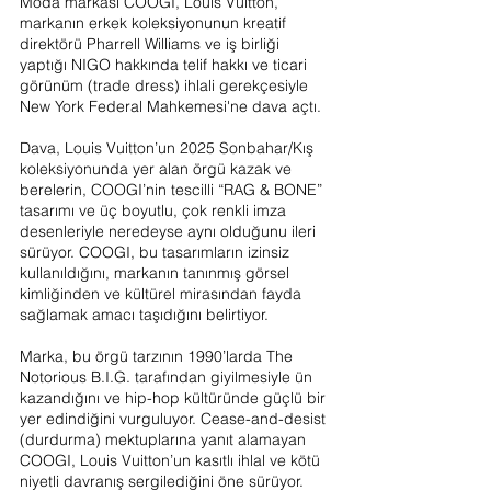
Moda markası COOGI, Louis Vuitton, 
markanın erkek koleksiyonunun kreatif 
direktörü Pharrell Williams ve iş birliği 
yaptığı NIGO hakkında telif hakkı ve ticari 
görünüm (trade dress) ihlali gerekçesiyle 
New York Federal Mahkemesi'ne dava açtı.
Dava, Louis Vuitton’un 2025 Sonbahar/Kış 
koleksiyonunda yer alan örgü kazak ve 
berelerin, COOGI’nin tescilli “RAG & BONE” 
tasarımı ve üç boyutlu, çok renkli imza 
desenleriyle neredeyse aynı olduğunu ileri 
sürüyor. COOGI, bu tasarımların izinsiz 
kullanıldığını, markanın tanınmış görsel 
kimliğinden ve kültürel mirasından fayda 
sağlamak amacı taşıdığını belirtiyor.
Marka, bu örgü tarzının 1990’larda The 
Notorious B.I.G. tarafından giyilmesiyle ün 
kazandığını ve hip-hop kültüründe güçlü bir 
yer edindiğini vurguluyor. Cease-and-desist 
(durdurma) mektuplarına yanıt alamayan 
COOGI, Louis Vuitton’un kasıtlı ihlal ve kötü 
niyetli davranış sergilediğini öne sürüyor.