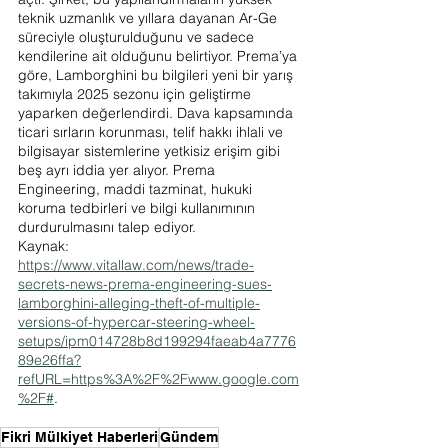
teknik uzmanlık ve yıllara dayanan Ar-Ge 
süreciyle oluşturulduğunu ve sadece 
kendilerine ait olduğunu belirtiyor. Prema’ya 
göre, Lamborghini bu bilgileri yeni bir yarış 
takımıyla 2025 sezonu için geliştirme 
yaparken değerlendirdi. Dava kapsamında 
ticari sırların korunması, telif hakkı ihlali ve 
bilgisayar sistemlerine yetkisiz erişim gibi 
beş ayrı iddia yer alıyor. Prema 
Engineering, maddi tazminat, hukuki 
koruma tedbirleri ve bilgi kullanımının 
durdurulmasını talep ediyor.
Kaynak: 
https://www.vitallaw.com/news/trade-
secrets-news-prema-engineering-sues-
lamborghini-alleging-theft-of-multiple-
versions-of-hypercar-steering-wheel-
setups/ipm014728b8d199294faeab4a7776
89e26ffa?
refURL=https%3A%2F%2Fwww.google.com
%2F#
. 
Fikri Mülkiyet Haberleri
Gündem