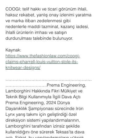
COOGI; telif hakkı ve ticari görünüm ihlali, 
haksız rekabet, yanlış onay izlenimi yaratma 
ve marka itibarı zedelenmesi gibi 
nedenlerle maddi tazminat, kazanç iadesi, 
ihlalli ürünlerin imhası ve satışın 
durdurulması talebinde bulunuyor.
Kaynak: 
https://www.thefashionlaw.com/coogi-
claims-pharrell-louis-vuitton-stole-its-
knitwear-designs/
……………………………………………………
………………………..Prema Engineering, 
Lamborghini Hakkında Fikri Mülkiyet ve 
Teknik Bilgi Kullanımıyla İlgili Dava Açtı
Prema Engineering, 2024 Dünya 
Dayanıklılık Şampiyonası sürecinde Iron 
Lynx yarış takımı için geliştirdiği özel 
direksiyon sistemi yapılandırmalarının, 
Lamborghini tarafından izinsiz şekilde 
kullanıldığını öne sürerek Teksas’ta dava 
açtı. Şirket, bu yapılandırmaların yüksek 