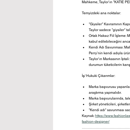
Mahkeme, Taylor’ın "KATIE PERR
Temyizdeki ana noktalar:
"Giysiler" Kavramının Kap
Taylor sadece "giysiler" tal
Ortak Haksız Fiil İşleme: Ma
kabul edilebileceğini ancak
Kendi Adı Savunması: Mah
Perry’nin kendi adıyla ürü
Taylor’ın Markasının İptal
durumun tüketicilerin karış
İş/ Hukuki Çıkarımlar:
Marka başvurusu yapanlar,
araştırma yapmalıdır.
Marka başvurularında, tal
Şirket yöneticileri, şirketl
"Kendi adı" savunması sade
Kaynak: 
https://www.fashionla
fashion-designer/
……………………………………