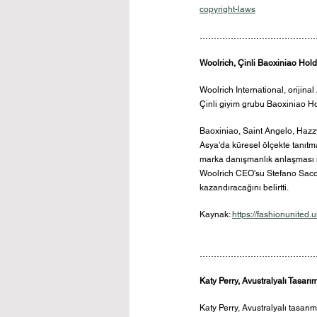
copyright-laws
……………………………………
Woolrich, Çinli Baoxiniao Hol
Woolrich International, orijina
Çinli giyim grubu Baoxiniao Hol
Baoxiniao, Saint Angelo, Hazzy
Asya'da küresel ölçekte tanıtma
marka danışmanlık anlaşması i
Woolrich CEO'su Stefano Sacco
kazandıracağını belirtti.
Kaynak: 
https://fashionunited
……………………………………
Katy Perry, Avustralyalı Tasarı
Katy Perry, Avustralyalı tasarı