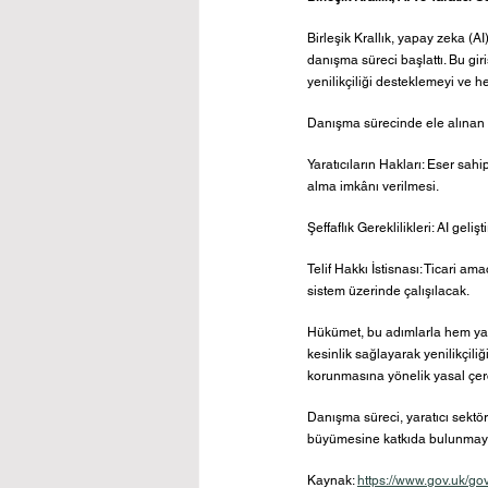
Birleşik Krallık, yapay zeka (AI)
danışma süreci başlattı. Bu giri
yenilikçiliği desteklemeyi ve h
Danışma sürecinde ele alınan 
Yaratıcıların Hakları: Eser sah
alma imkânı verilmesi.
Şeffaflık Gereklilikleri: AI geli
Telif Hakkı İstisnası: Ticari amaç
sistem üzerinde çalışılacak.
Hükümet, bu adımlarla hem yarat
kesinlik sağlayarak yenilikçiliğ
korunmasına yönelik yasal çerç
Danışma süreci, yaratıcı sektörle
büyümesine katkıda bulunmayı
Kaynak: 
https://www.gov.uk/go