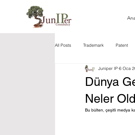
Ana
All Posts
Trademark
Patent
Juniper IP
6 Oca 2
Yapay Zeka
Tasarım ve Ürün 
Dünya Gen
Fikri Mülkiyet Haberleri
Marka
Neler Ol
Bu bülten, çeşitli medya k