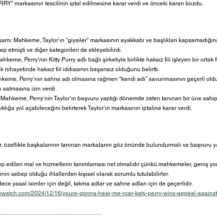
Y" markasının tescilinin iptal edilmesine karar verdi ve önceki kararı bozdu.
samı: Mahkeme, Taylor’ın "giysiler" markasının ayakkabı ve başlıkları kapsamadığın
ep etmişti ve diğer kategorileri de ekleyebilirdi.
hkeme, Perry’nin Kitty Purry adlı bağlı şirketiyle birlikte haksız fiil işleyen bir ortak 
 nihayetinde haksız fiil iddiasının başarısız olduğunu belirtti.
keme, Perry’nin sahne adı olmasına rağmen “kendi adı” savunmasının geçerli oldu
n satmasına izin verdi.
i: Mahkeme, Perry’nin Taylor’ın başvuru yaptığı dönemde zaten tanınan bir üne sahi
ıklığa yol açabileceğini belirterek Taylor’ın markasının iptaline karar verdi.
 özellikle başkalarının tanınan markalarını göz önünde bulundurmalı ve başvuru y
ep edilen mal ve hizmetlerin tanımlaması net olmalıdır çünkü mahkemeler, geniş yo
erinin sebep olduğu ihlallerden kişisel olarak sorumlu tutulabilirler.
ce yasal isimler için değil, takma adlar ve sahne adları için de geçerlidir.
wwatch.com/2024/12/16/youre-gonna-hear-me-roar-katy-perry-wins-appeal-against-
…………………………………………….