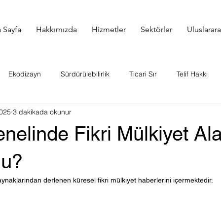
 Sayfa
Hakkımızda
Hizmetler
Sektörler
Uluslarar
Ekodizayn
Sürdürülebilirlik
Ticari Sır
Telif Hakkı
025
3 dakikada okunur
Hakları
Fikri Mülkiyet
Gümrük Kaydı
Örnek Vaka İncel
elinde Fikri Mülkiyet Al
 Hakkı
Gündem
Juniper IP Sözlük
Strateji
KKTC 
du?
aynaklarından derlenen küresel fikri mülkiyet haberlerini içermektedir.