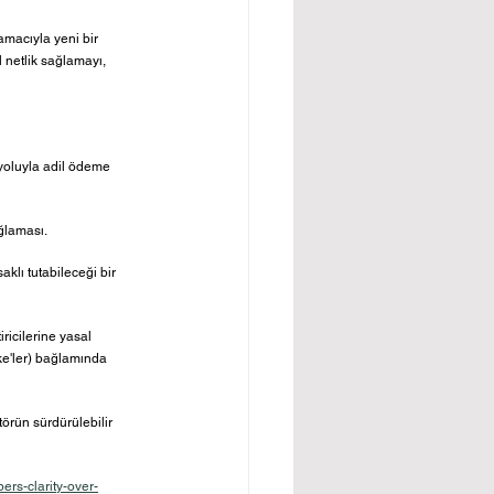
 amacıyla yeni bir 
l netlik sağlamayı, 
 yoluyla adil ödeme 
ağlaması.
saklı tutabileceği bir 
ricilerine yasal 
ake'ler) bağlamında 
törün sürdürülebilir 
ers-clarity-over-