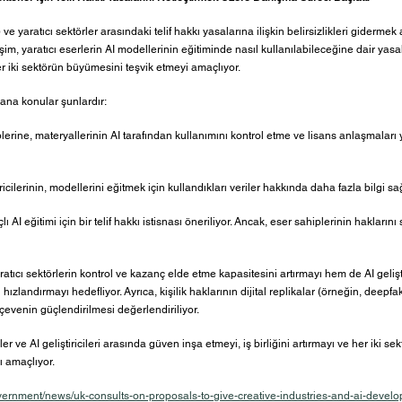
 ve yaratıcı sektörler arasındaki telif hakkı yasalarına ilişkin belirsizlikleri gidermek
şim, yaratıcı eserlerin AI modellerinin eğitiminde nasıl kullanılabileceğine dair yasa
er iki sektörün büyümesini teşvik etmeyi amaçlıyor.
ana konular şunlardır:
iplerine, materyallerinin AI tarafından kullanımını kontrol etme ve lisans anlaşmaları
ştiricilerinin, modellerini eğitmek için kullandıkları veriler hakkında daha fazla bilgi s
lı AI eğitimi için bir telif hakkı istisnası öneriliyor. Ancak, eser sahiplerinin haklarını 
ıcı sektörlerin kontrol ve kazanç elde etme kapasitesini artırmayı hem de AI gelişti
i hızlandırmayı hedefliyor. Ayrıca, kişilik haklarının dijital replikalar (örneğin, deepf
evenin güçlendirilmesi değerlendiriliyor.
r ve AI geliştiricileri arasında güven inşa etmeyi, iş birliğini artırmayı ve her iki sek
 amaçlıyor.
vernment/news/uk-consults-on-proposals-to-give-creative-industries-and-ai-develop