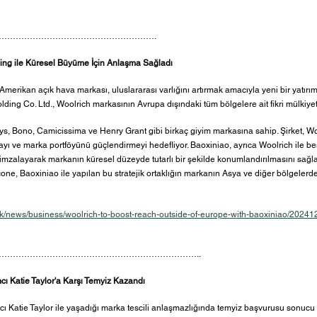
……………………………………………….
ding ile Küresel Büyüme İçin Anlaşma Sağladı
l Amerikan açık hava markası, uluslararası varlığını artırmak amacıyla yeni bir yatırı
ding Co. Ltd., Woolrich markasının Avrupa dışındaki tüm bölgelere ait fikri mülkiyet h
s, Bono, Camicissima ve Henry Grant gibi birkaç giyim markasına sahip. Şirket, Wool
yı ve marka portföyünü güçlendirmeyi hedefliyor. Baoxiniao, ayrıca Woolrich ile beş y
mzalayarak markanın küresel düzeyde tutarlı bir şekilde konumlandırılmasını sağla
ne, Baoxiniao ile yapılan bu stratejik ortaklığın markanın Asya ve diğer bölgeler
.uk/news/business/woolrich-to-boost-reach-outside-of-europe-with-baoxiniao/202
……………………………………………………………..
mcı Katie Taylor'a Karşı Temyiz Kazandı
mcı Katie Taylor ile yaşadığı marka tescili anlaşmazlığında temyiz başvurusu sonucu z