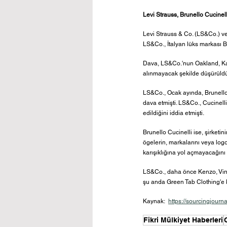
Levi Strauss, Brunello Cucinel
Levi Strauss & Co. (LS&Co.) ve 
LS&Co., İtalyan lüks markası Bru
Dava, LS&Co.'nun Oakland, Kali
alınmayacak şekilde düşürüldü
LS&Co., Ocak ayında, Brunello C
dava etmişti. LS&Co., Cucinell
edildiğini iddia etmişti.
Brunello Cucinelli ise, şirketi
ögelerin, markalarını veya logo
karışıklığına yol açmayacağını 
LS&Co., daha önce Kenzo, Viney
şu anda Green Tab Clothing'e ka
Kaynak:  
https://sourcingjourn
Fikri Mülkiyet Haberleri