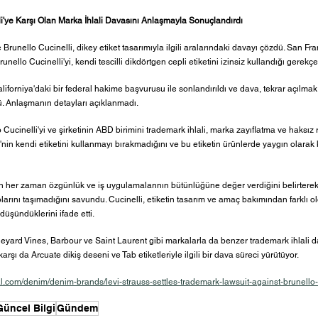
li'ye Karşı Olan Marka İhlali Davasını Anlaşmayla Sonuçlandırdı
Brunello Cucinelli, dikey etiket tasarımıyla ilgili aralarındaki davayı çözdü. San Fr
nello Cucinelli'yi, kendi tescilli dikdörtgen cepli etiketini izinsiz kullandığı gerekçe
forniya'daki bir federal hakime başvurusu ile sonlandırıldı ve dava, tekrar açılmak
. Anlaşmanın detayları açıklanmadı.
ucinelli'yi ve şirketinin ABD birimini trademark ihlali, marka zayıflatma ve haksız
i'nin kendi etiketini kullanmayı bırakmadığını ve bu etiketin ürünlerde yaygın olara
nin her zaman özgünlük ve iş uygulamalarının bütünlüğüne değer verdiğini belirterek,
larını taşımadığını savundu. Cucinelli, etiketin tasarım ve amaç bakımından farklı 
düşündüklerini ifade etti.
ard Vines, Barbour ve Saint Laurent gibi markalarla da benzer trademark ihlali dava
rşı da Arcuate dikiş deseni ve Tab etiketleriyle ilgili bir dava süreci yürütüyor.
al.com/denim/denim-brands/levi-strauss-settles-trademark-lawsuit-against-brunello
Güncel Bilgi
Gündem