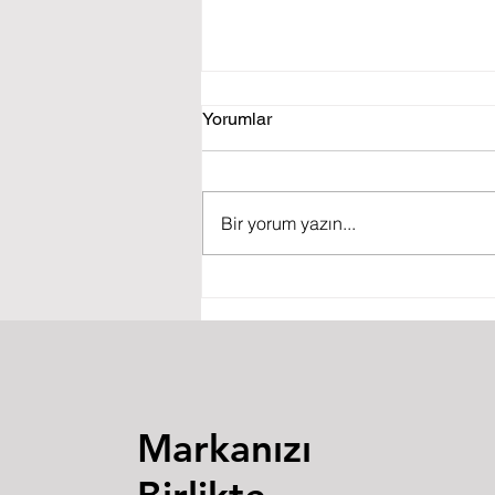
Yorumlar
Bir yorum yazın...
Dünya Genelinde Fikri
Mülkiyet Alanında Neler
Oldu?
Markanızı