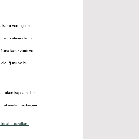
a karar verdi çünkü 
fiil sorumlusu olarak 
ğuna karar verdi ve 
p olduğunu ve bu 
aparken kapsamlı bir 
rumlamalardan kaçınır.
local-australian-