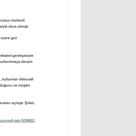
ancisco merkezli 
siyle dava etmişti.
 üzere geri 
 rekabet gerekçesiyle 
k kullanılmaya devam 
 kullanılan dekoratif 
olduğunu ve müşteri 
ları açmıştı. Şirket, 
-cucinelli-tab-509882/