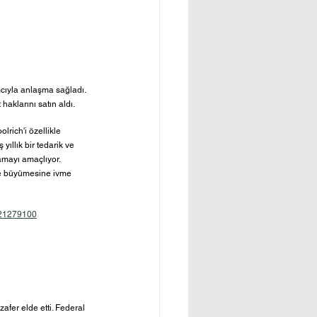
mcıyla anlaşma sağladı. 
aklarını satın aldı. 
rich'i özellikle 
ıllık bir tedarik ve 
mayı amaçlıyor. 
de büyümesine ivme 
4121279100
afer elde etti. Federal 