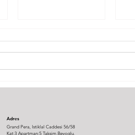
Dünya Genelinde Fikri
Pate
Mülkiyet Alanında Neler
Farkl
Oldu?
Adres
Grand Pera, Istiklal Caddesi 56/58
Kat:3 Apartman:5 Taksim,Beyoglu,