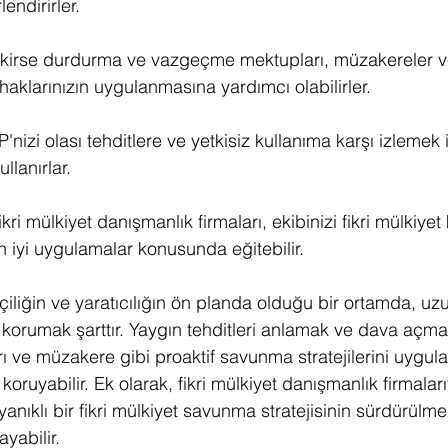
lendirirler.
ekirse durdurma ve vazgeçme mektupları, müzakereler 
t haklarınızın uygulanmasına yardımcı olabilirler.
IP'nizi olası tehditlere ve yetkisiz kullanıma karşı izlemek 
llanırlar.
ikri mülkiyet danışmanlık firmaları, ekibinizi fikri mülkiye
n iyi uygulamalar konusunda eğitebilir.
çiliğin ve yaratıcılığın ön planda olduğu bir ortamda, uz
izi korumak şarttır. Yaygın tehditleri anlamak ve dava aç
ve müzakere gibi proaktif savunma stratejilerini uygulam
ı koruyabilir. Ek olarak, fikri mülkiyet danışmanlık firmaları
anıklı bir fikri mülkiyet savunma stratejisinin sürdürülm
yabilir.