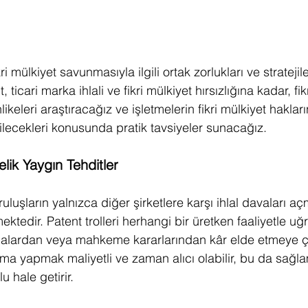
i mülkiyet savunmasıyla ilgili ortak zorlukları ve stratejile
 ticari marka ihlali ve fikri mülkiyet hırsızlığına kadar, fikr
ikeleri araştıracağız ve işletmelerin fikri mülkiyet hakların
ilecekleri konusunda pratik tavsiyeler sunacağız.
elik Yaygın Tehditler
ruluşların yalnızca diğer şirketlere karşı ihlal davaları 
mektedir. Patent trolleri herhangi bir üretken faaliyetle uğ
lardan veya mahkeme kararlarından kâr elde etmeye çalı
nma yapmak maliyetli ve zaman alıcı olabilir, bu da sağlam
 hale getirir.