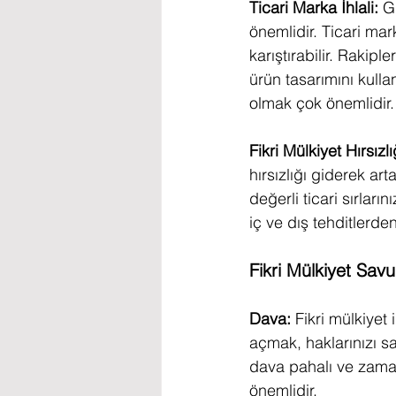
Ticari Marka İhlali: 
G
önemlidir. Ticari mark
karıştırabilir. Rakipl
ürün tasarımını kulla
olmak çok önemlidir.
Fikri Mülkiyet Hırsızlı
hırsızlığı giderek art
değerli ticari sırların
iç ve dış tehditlerd
Fikri Mülkiyet Savu
Dava:
 Fikri mülkiyet
açmak, haklarınızı s
dava pahalı ve zaman 
önemlidir.