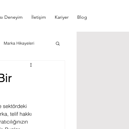
ası Deneyim
İletişim
Kariyer
Blog
Marka Hikayeleri
emesi
Bir
Tescil
e sektördeki 
rka, telif hakkı 
atıcılığınızın 