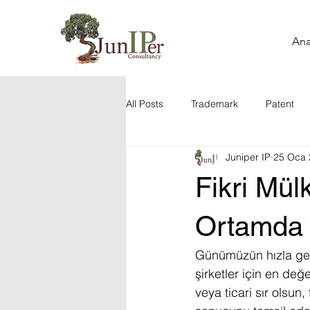
Ana
All Posts
Trademark
Patent
Juniper IP
25 Oca 
Yapay Zeka
Tasarım ve Ürün 
Fikri Mül
Fikri Mülkiyet Haberleri
Marka
Ortamda V
Günümüzün hızla geli
şirketler için en değer
veya ticari sır olsun, 