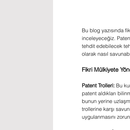
Bu blog yazısında fikr
inceleyeceğiz. Patent,
tehdit edebilecek tehl
olarak nasıl savunab
Fikri Mülkiyete Yön
Patent Trolleri:
 Bu ku
patent aldıkları bilin
bunun yerine uzlaşma
trollerine karşı savu
uygulanmasını zorunlu