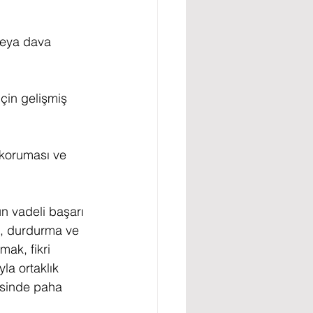
veya dava 
için gelişmiş 
t koruması ve 
un vadeli başarı 
ma, durdurma ve 
ak, fikri 
yla ortaklık 
esinde paha 