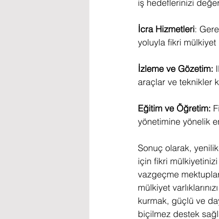
iş hedeflerinizi değer
İcra Hizmetleri
: Ger
yoluyla fikri mülkiye
İzleme ve Gözetim:
 
araçlar ve teknikler ku
Eğitim ve Öğretim:
 F
yönetimine yönelik e
Sonuç olarak, yenilik
için fikri mülkiyetin
vazgeçme mektupları 
mülkiyet varlıklarınız
kurmak, güçlü ve day
biçilmez destek sağla