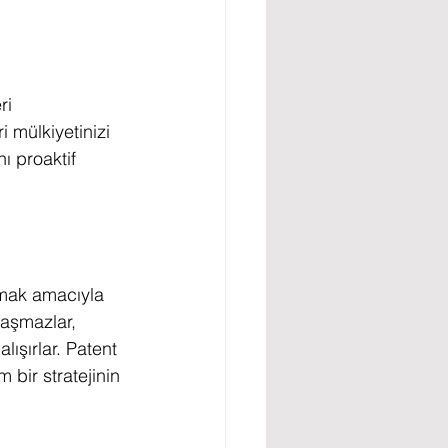
ri 
i mülkiyetinizi 
ı proaktif 
açmak amacıyla 
raşmazlar, 
şırlar. Patent 
 bir stratejinin 