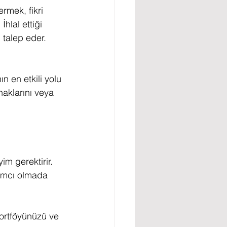
mek, fikri 
hlal ettiği 
 talep eder. 
 en etkili yolu 
haklarını veya 
m gerektirir. 
dımcı olmada 
portföyünüzü ve 