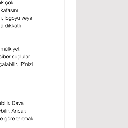
ak çok 
 kafasını 
dı, logoyu veya 
a dikkatli 
 mülkiyet 
siber suçlular 
alabilir. IP'nizi 
bilir. Dava 
ilir. Ancak 
re göre tartmak 