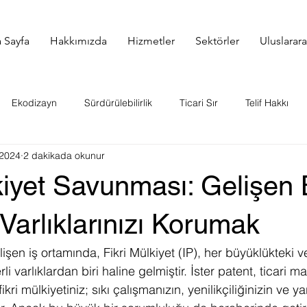
 Sayfa
Hakkımızda
Hizmetler
Sektörler
Uluslarar
Ekodizayn
Sürdürülebilirlik
Ticari Sır
Telif Hakkı
2024
2 dakikada okunur
Hakları
Fikri Mülkiyet
Gümrük Kaydı
Örnek Vaka İncel
kiyet Savunması: Gelişen 
 Hakkı
Gündem
Juniper IP Sözlük
Strateji
KKTC 
arlıklarınızı Korumak
şen iş ortamında, Fikri Mülkiyet (IP), her büyüklükteki v
li varlıklardan biri haline gelmiştir. İster patent, ticari ma
fikri mülkiyetiniz; sıkı çalışmanızın, yenilikçiliğinizin ve yar