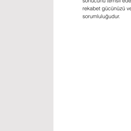
sonucunu temsil eder
rekabet gücünüzü ve k
sorumluluğudur.