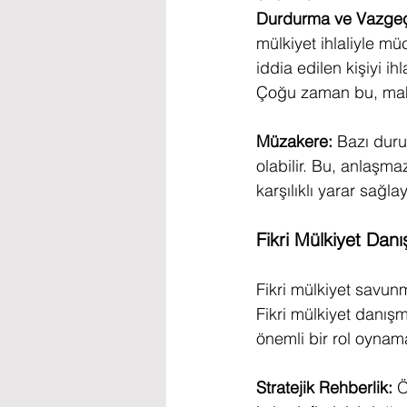
Durdurma ve Vazgeç
mülkiyet ihlaliyle mü
iddia edilen kişiyi ih
Çoğu zaman bu, mah
Müzakere: 
Bazı duru
olabilir. Bu, anlaşma
karşılıklı yarar sağla
Fikri Mülkiyet Danı
Fikri mülkiyet savun
Fikri mülkiyet danışm
önemli bir rol oynama
Stratejik Rehberlik:
 Ö