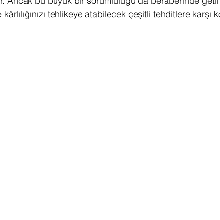
. Ancak bu büyük bir sorumluluğu da beraberinde getirir
ârlılığınızı tehlikeye atabilecek çeşitli tehditlere karşı 