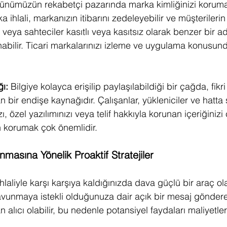
ünümüzün rekabetçi pazarında marka kimliğinizi korum
a ihlali, markanızın itibarını zedeleyebilir ve müşterilerin
er veya sahteciler kasıtlı veya kasıtsız olarak benzer bir a
nabilir. Ticari markalarınızı izleme ve uygulama konusund
ğı: 
Bilgiye kolayca erişilip paylaşılabildiği bir çağda, fikri
an bir endişe kaynağıdır. Çalışanlar, yükleniciler ve hatta 
ızı, özel yazılımınızı veya telif hakkıyla korunan içeriğinizi ç
en korumak çok önemlidir.
nmasına Yönelik Proaktif Stratejiler
 ihlaliyle karşı karşıya kaldığınızda dava güçlü bir araç ola
avunmaya istekli olduğunuza dair açık bir mesaj göndereb
alıcı olabilir, bu nedenle potansiyel faydaları maliyetle