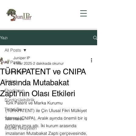
Yazı
All Posts
Juniper IP
All Posts
4 Mar 2025
2 dakikada okunur
TÜRKPATENT ve CNIPA
Trademark
Arasında Mutabakat
Patent
Ekodizayn
Zaptı’nın Olası Etkileri
Sürdürülebilirlik
Türk Patent ve Marka Kurumu 
Ticari Sır
(TÜRKPATENT) ile Çin Ulusal Fikri Mülkiyet 
İdaresi (CNIPA), Aralık ayında önemli bir iş 
Telif Hakkı
birliğine imza attı. İki kurum arasında 
Marka Hikayeleri
imzalanan Mutabakat Zaptı çerçevesinde, 