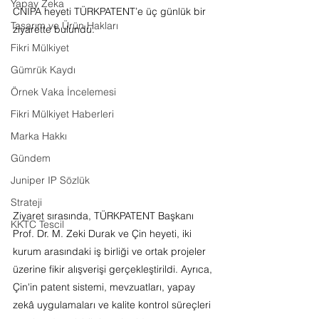
Yapay Zeka
CNIPA heyeti TÜRKPATENT’e üç günlük bir 
Tasarım ve Ürün Hakları
ziyarette bulundu. 
Fikri Mülkiyet
Gümrük Kaydı
Örnek Vaka İncelemesi
Fikri Mülkiyet Haberleri
Marka Hakkı
Gündem
Juniper IP Sözlük
Strateji
Ziyaret sırasında, TÜRKPATENT Başkanı 
KKTC Tescil
Prof. Dr. M. Zeki Durak ve Çin heyeti, iki 
kurum arasındaki iş birliği ve ortak projeler 
üzerine fikir alışverişi gerçekleştirildi. Ayrıca, 
Çin'in patent sistemi, mevzuatları, yapay 
zekâ uygulamaları ve kalite kontrol süreçleri 