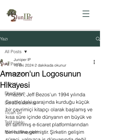
Yazı
All Posts
Juniper IP
All Posts
10 Eki 2024
2 dakikada okunur
Amazon'un Logosunun
Trademark
Hikayesi
Patent
Ekodizayn
Amazon, Jeff Bezos'un 1994 yılında 
Seattle'daki garajında kurduğu küçük 
Sürdürülebilirlik
bir çevrimiçi kitapçı olarak başlamış ve 
Ticari Sır
kısa süre içinde dünyanın en büyük ve 
Telif Hakkı
en tanınmış e-ticaret platformlarından 
biri haline gelmiştir. Şirketin gelişim 
Marka Hikayeleri
süreci, yalnızca iş dünyasında değil, 