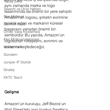
Yapay Zeka
aynı zamanda marka ve logo 
Tasarım ve Ürün Hakları
tasarımında da önemli bir yere sahiptir. 
Fikri Mülkiyet
Amazon'un logosu, şirketin evrimine 
tanıklık eden ve markanın küresel 
Gümrük Kaydı
başarısını yansıtan önemli bir 
Örnek Vaka İncelemesi
semboldür. Bu yazıda, Amazon'un 
Fikri Mülkiyet Haberleri
logosunun hikayesini, evrimini ve 
anlamını keşfedeceğiz.
Marka Hakkı
Gündem
Juniper IP Sözlük
Strateji
KKTC Tescil
Gelişme
Amazon'un kuruluşu, Jeff Bezos'un 
Wall Street'teki işini bırakıp Seattle'a 