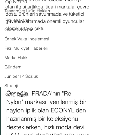
Yapay Zeka
olan ilgisi arttıkça, ticari markalar çevre 
Tasarım ve Ürün Hakları
dostu ürünleri savunmada ve tüketici 
Fikri Mülkiyet
güvenini artırmada önemli oyuncular 
olarak ortaya çıktı. 
Gümrük Kaydı
Örnek Vaka İncelemesi
Fikri Mülkiyet Haberleri
Marka Hakkı
Gündem
Juniper IP Sözlük
Strateji
Örneğin, PRADA'nın "Re-
KKTC Tescil
Nylon" markası, yenilenmiş bir 
naylon iplik olan ECONYL'den 
hazırlanmış bir koleksiyonu 
desteklerken, hızlı moda devi 