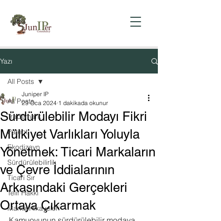
Yazı
All Posts
Juniper IP
All Posts
29 Oca 2024
1 dakikada okunur
Sürdürülebilir Modayı Fikri
Trademark
Mülkiyet Varlıkları Yoluyla
Patent
Ekodizayn
Yönetmek: Ticari Markaların
Sürdürülebilirlik
ve Çevre İddialarının
Ticari Sır
Arkasındaki Gerçekleri
Telif Hakkı
Ortaya Çıkarmak
Marka Hikayeleri
Kamuoyunun sürdürülebilir modaya 